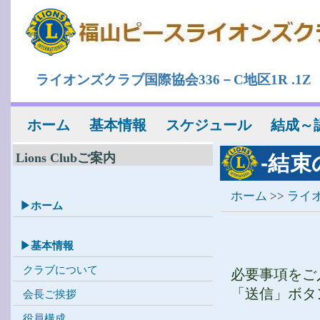
ライオンズクラブ国際協会336－C地区1R .1Z
ホーム
基本情報
スケジュール
結成～
Lions Clubご案内
-結束
ホーム
>>
ライ
▶ホーム
▶基本情報
クラブについて
必要事項をご
「送信」ボタ
会長ご挨拶
役員構成