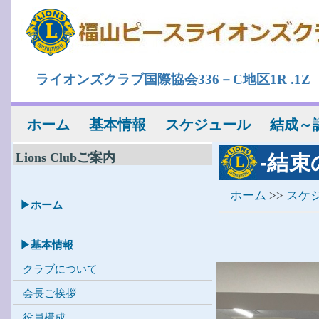
ライオンズクラブ国際協会336－C地区1R .1Z
ホーム
基本情報
スケジュール
結成～
Lions Clubご案内
-結束
ホーム
>>
スケ
▶ホーム
▶基本情報
クラブについて
会長ご挨拶
役員構成