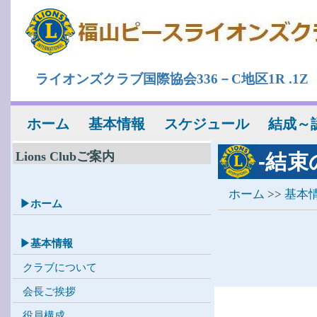
ライオンズクラブ国際協会336－C地区1R .1Z
ホーム
基本情報
スケジュール
結成～
Lions Clubご案内
-結束
ホーム
>>
基本
▶ホーム
▶基本情報
クラブについて
会長ご挨拶
役員構成