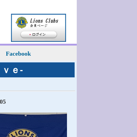
Facebook
ｖｅ-
05